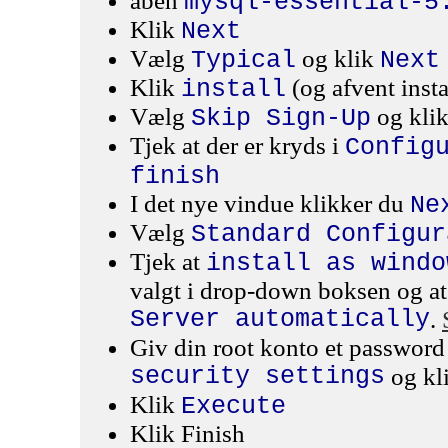
åben
mysql-essential-5
Klik
Next
Vælg
og klik
Typical
Next
Klik
(og afvent insta
install
Vælg
og klik
Skip Sign-Up
Tjek at der er kryds i
Config
finish
I det nye vindue klikker du
Ne
Vælg
Standard Configur
Tjek at
install as windo
valgt i drop-down boksen og at
Server automatically
.
Giv din root konto et password h
security settings
og kl
Klik
Execute
Klik
Finish