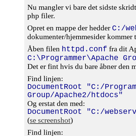
Nu mangler vi bare det sidste skridt
php filer.
Opret en mappe der hedder
C:/we
dokumenter/hjemmesider kommer til
Åben filen
fra dit A
httpd.conf
C:\Programmer\Apache Gr
Det er fint hvis du bare åbner den 
Find linjen:
DocumentRoot "C:/Progra
Group/Apache2/htdocs"
Og erstat den med:
DocumentRoot "C:/webser
(
se screenshot
)
Find linjen: