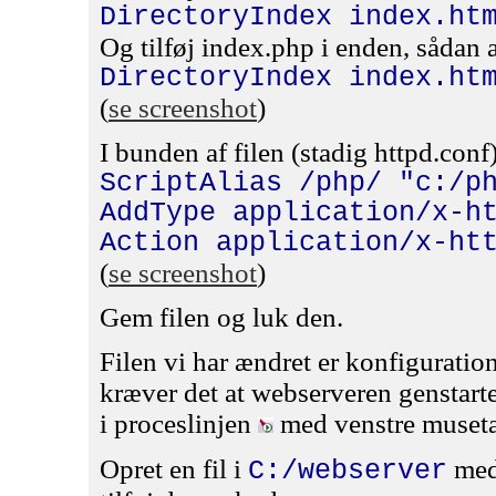
DirectoryIndex index.ht
Og tilføj index.php i enden, sådan a
DirectoryIndex index.ht
(
se screenshot
)
I bunden af filen (stadig httpd.conf) 
ScriptAlias /php/ "c:/p
AddType application/x-h
Action application/x-ht
(
se screenshot
)
Gem filen og luk den.
Filen vi har ændret er konfigurations
kræver det at webserveren genstartes
i proceslinjen
med venstre museta
Opret en fil i
med
C:/webserver