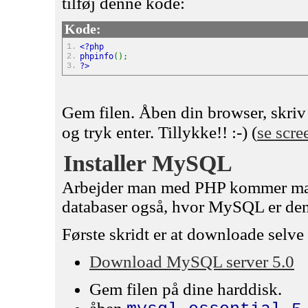
tilføj denne kode:
Kode:
1.
<?php
2.
phpinfo
();
3.
?>
Gem filen. Åben din browser, skri
og tryk enter. Tillykke!! :-) (
se scre
Installer MySQL
Arbejder man med PHP kommer man
databaser også, hvor MySQL er den
Første skridt er at downloade selv
Download MySQL server 5.0
Gem filen på dine harddisk.