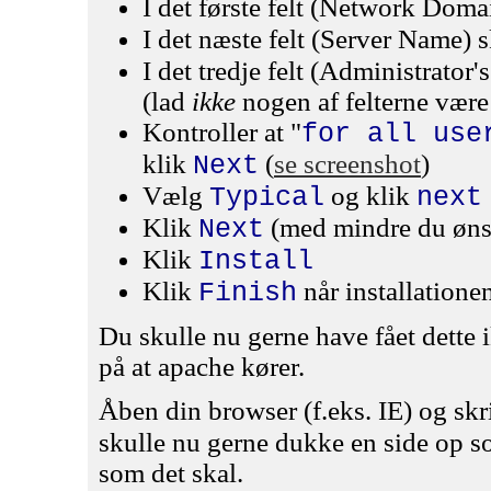
I det første felt (Network Doma
I det næste felt (Server Name) 
I det tredje felt (Administrator
(lad
ikke
nogen af felterne være
Kontroller at "
for all use
klik
(
se screenshot
)
Next
Vælg
og klik
Typical
next
Klik
(med mindre du ønsk
Next
Klik
Install
Klik
når installationen
Finish
Du skulle nu gerne have fået dette 
på at apache kører.
Åben din browser (f.eks. IE) og sk
skulle nu gerne dukke en side op so
som det skal.